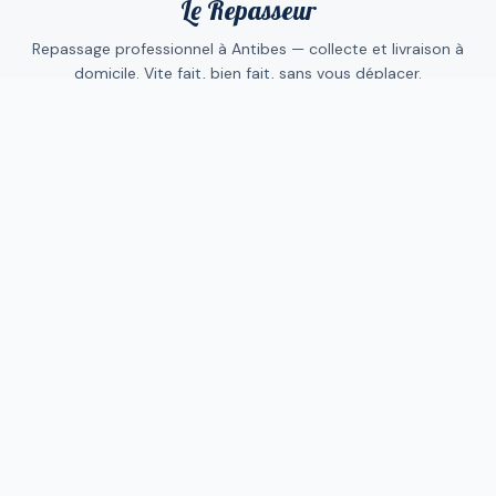
Le Repasseur
Repassage professionnel à Antibes — collecte et livraison à
domicile. Vite fait, bien fait, sans vous déplacer.
NAVIGATION
Comment ça marche
Abonnements
Les tarifs
Collecte sans abonnement
SERVICES